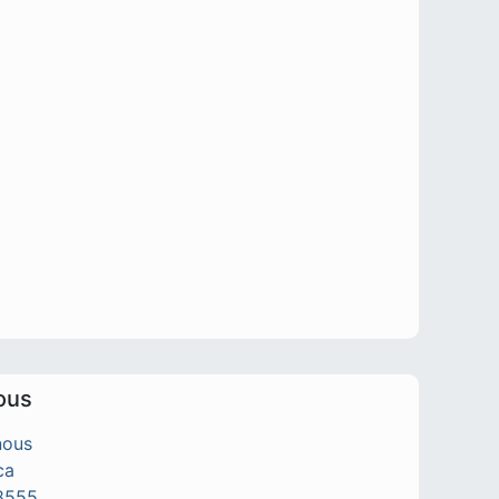
ous
nous
ca
8555