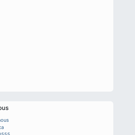
ous
nous
ca
8555