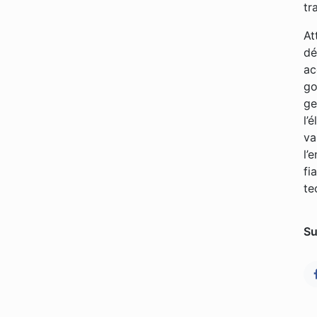
tr
At
dé
ac
go
ge
l’
va
l’
fi
te
Su