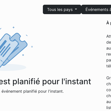
Tous les pays
Événements à
À 
At
de
au
re
pa
té
Gr
t planifié pour l'instant
ch
co
événement planifié pour l'instant.
ch
au
li